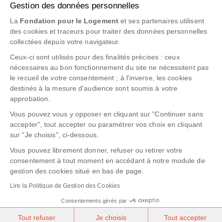
Gestion des données personnelles
La
Fondation pour le Logement
et ses partenaires utilisent
des cookies et traceurs pour traiter des données personnelles
collectées depuis votre navigateur.
Ceux-ci sont utilisés pour des finalités précises : ceux
nécessaires au bon fonctionnement du site ne nécessitent pas
PARTAGEZ !
31 juillet 2023
ELSA CAUDERAY
le recueil de votre consentement ; à l'inverse, les cookies
Genre & habitat : regards croisés des
destinés à la mesure d'audience sont soumis à votre
partenaires de la Fondation pour le
approbation.
Logement
Vous pouvez vous y opposer en cliquant sur "Continuer sans
accepter", tout accepter ou paramétrer vos choix en cliquant
sur "Je choisis", ci-dessous.
SUIVEZ-NOUS
!
Vous pouvez librement donner, refuser ou retirer votre
consentement à tout moment en accédant à notre module de
gestion des cookies situé en bas de page.
Formulaire de contact
Lire la Politique de Gestion des Cookies
Fondation pour le Logement
© 2026. Tous droits réservés
Consentements gérés par
Made with passion by
Faireprod
|
Mentions légales
|
Données
Tout refuser
Je choisis
Tout accepter
personnelles