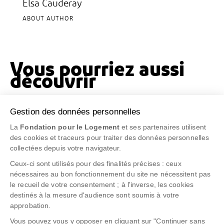
Elsa Cauderay
ABOUT AUTHOR
Vous pourriez aussi
découvrir
Genre & habitat : Webinaire regards sur des
Gestion des données personnelles
expériences de terrain
La
Fondation pour le Logement
et ses partenaires utilisent
4 mai 2022
des cookies et traceurs pour traiter des données personnelles
collectées depuis votre navigateur.
Des projets avec et pour les femmes en Amérique
Centrale et aux Caraïbes
Ceux-ci sont utilisés pour des finalités précises : ceux
nécessaires au bon fonctionnement du site ne nécessitent pas
5 mai 2021
le recueil de votre consentement ; à l'inverse, les cookies
La Fondation en Syrie après le tremblement de terre
destinés à la mesure d'audience sont soumis à votre
approbation.
13 mars 2023
Vous pouvez vous y opposer en cliquant sur "Continuer sans