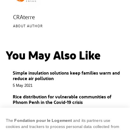
CRAterre
ABOUT AUTHOR
You May Also Like
Simple insulation solutions keep families warm and
reduce air pollution
5 May 2021
Rice distribution for vulnerable communities of
Phnom Penh in the Covid-19 crisis
5 May 2021
Baatarzorigt, 22 years old
The
Fondation pour le Logement
and its partners use
cookies and trackers to process personal data collected from
1 May 2021