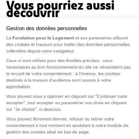
Vous pourriez aussi
découvrir
Gestion des données personnelles
La construction, un métier de femmes
La
Fondation pour le Logement
et ses partenaires utilisent
5 mai 2021
des cookies et traceurs pour traiter des données personnelles
Une formation en ligne sur l’Analyse participative des
collectées depuis votre navigateur.
pratiques constructives locales
Ceux-ci sont utilisés pour des finalités précises : ceux
11 mars 2024
nécessaires au bon fonctionnement du site ne nécessitent pas
le recueil de votre consentement ; à l'inverse, les cookies
Un village népalais déplacé et reconstruit
destinés à la mesure d'audience sont soumis à votre
1 juin 2022
approbation.
Vous pouvez vous y opposer en cliquant sur "Continuer sans
accepter", tout accepter ou paramétrer vos choix en cliquant
sur "Je choisis", ci-dessous.
SUIVEZ-NOUS
!
Vous pouvez librement donner, refuser ou retirer votre
consentement à tout moment en accédant à notre module de
gestion des cookies situé en bas de page.
Formulaire de contact